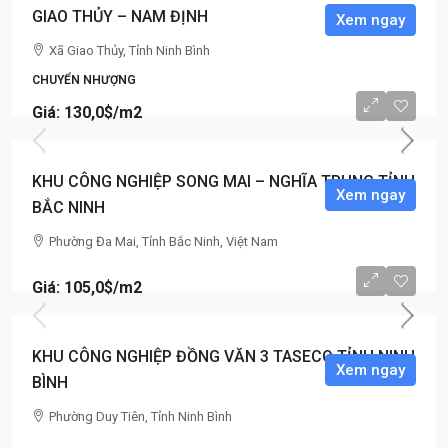
GIAO THỦY – NAM ĐỊNH
Xem ngay
Xã Giao Thủy, Tỉnh Ninh Bình
CHUYỂN NHƯỢNG
Giá: 130,0$
/m2
KHU CÔNG NGHIỆP SONG MAI – NGHĨA TRUNG TỈNH
Xem ngay
BẮC NINH
Phường Đa Mai, Tỉnh Bắc Ninh, Việt Nam
Giá: 105,0$
/m2
KHU CÔNG NGHIỆP ĐỒNG VĂN 3 TASECO TỈNH NINH
Xem ngay
BÌNH
Phường Duy Tiên, Tỉnh Ninh Bình