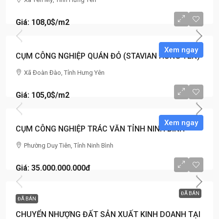
Giá: 108,0$
/m2
Xem ngay
CỤM CÔNG NGHIỆP QUÁN ĐỎ (STAVIAN HƯNG YÊN)
Xã Đoàn Đào, Tỉnh Hưng Yên
Giá: 105,0$
/m2
Xem ngay
CỤM CÔNG NGHIỆP TRÁC VĂN TỈNH NINH BÌNH
Phường Duy Tiên, Tỉnh Ninh Bình
Giá: 35.000.000.000đ
ĐÃ BÁN
ĐÃ BÁN
CHUYỂN NHƯỢNG ĐẤT SẢN XUẤT KINH DOANH TẠI