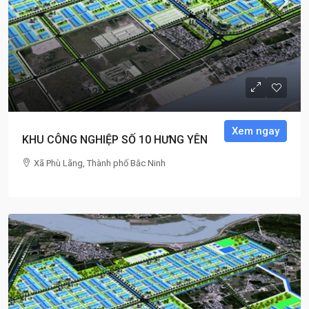
Giá: 160,0$
/m2
Xem ngay
KHU CÔNG NGHIỆP SỐ 10 HƯNG YÊN
Xã Phù Lãng, Thành phố Bắc Ninh