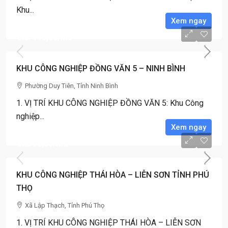
Khu...
Xem ngay
Giá: 110,0$
/m2
KHU CÔNG NGHIỆP ĐỒNG VĂN 5 – NINH BÌNH
Phường Duy Tiên, Tỉnh Ninh Bình
1. VỊ TRÍ KHU CÔNG NGHIỆP ĐỒNG VĂN 5: Khu Công
nghiệp...
Xem ngay
Giá: 95,0$
/m2
KHU CÔNG NGHIỆP THÁI HÒA – LIỄN SƠN TỈNH PHÚ
THỌ
Xã Lập Thạch, Tỉnh Phú Thọ
1. VỊ TRÍ KHU CÔNG NGHIỆP THÁI HÒA – LIỄN SƠN