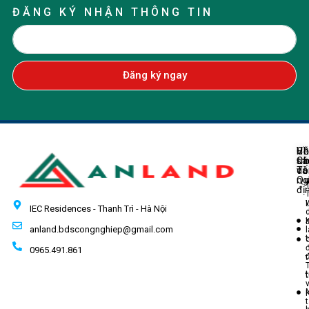
ĐĂNG KÝ NHẬN THÔNG TIN
Đăng ký ngay
Về
H
Ch
Ch
tr
sá
Tô
do
và
ng
Q
đị
IEC Residences - Thanh Trì - Hà Nội
anland.bdscongnghiep@gmail.com
t
0965.491.861
t
t