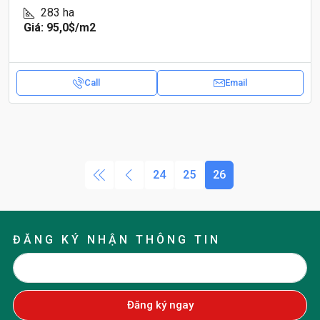
283
ha
Giá: 95,0$
/m2
Call
Email
24
25
26
ĐĂNG KÝ NHẬN THÔNG TIN
Đăng ký ngay