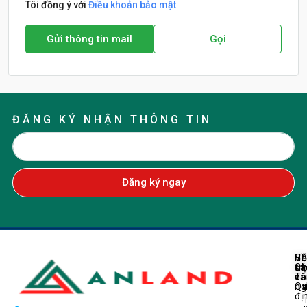
Tôi đồng ý với
Điều khoản bảo mật
Gửi thông tin mail
Gọi
ĐĂNG KÝ NHẬN THÔNG TIN
Đăng ký ngay
Về
H
Ch
Ch
tr
sá
Tô
do
và
ng
Q
đị