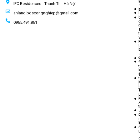
IEC Residences - Thanh Trì - Hà Nội
anland.bdscongnghiep@gmail.com
t
0965.491.861
t
t
t
l
T
t