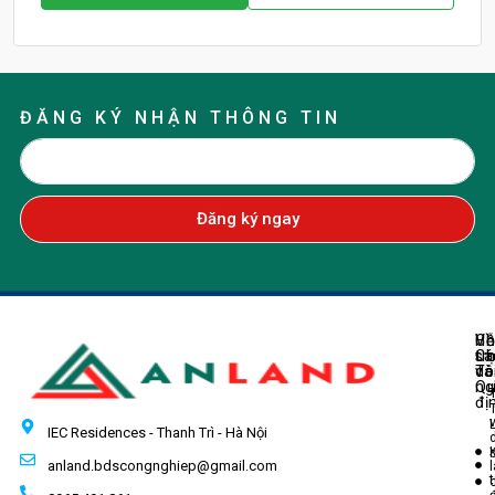
ĐĂNG KÝ NHẬN THÔNG TIN
Đăng ký ngay
Về
H
Ch
Ch
tr
sá
Tô
do
và
ng
Q
đị
IEC Residences - Thanh Trì - Hà Nội
anland.bdscongnghiep@gmail.com
t