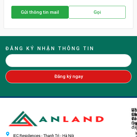
Gửi thông tin mail
Gọi
ĐĂNG KÝ NHẬN THÔNG TIN
Đăng ký ngay
Về
H
Ch
Ch
tr
sá
Tô
do
và
ng
Q
đị
IEC Residences - Thanh Trì - Hà Nội