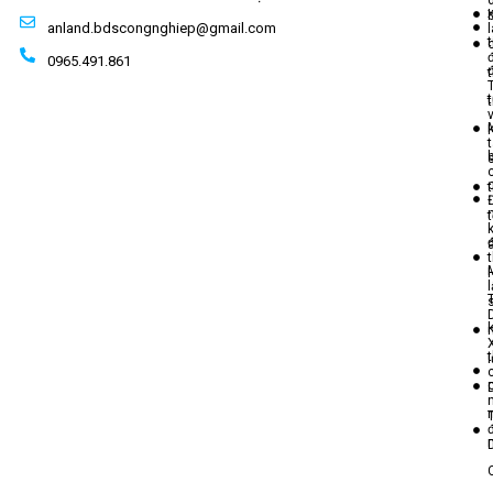
anland.bdscongnghiep@gmail.com
t
0965.491.861
t
t
t
l
T
t