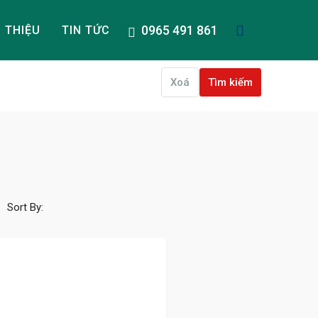
0965 491 861
I THIỆU
TIN TỨC
Xoá
Tìm kiếm
Sort By: