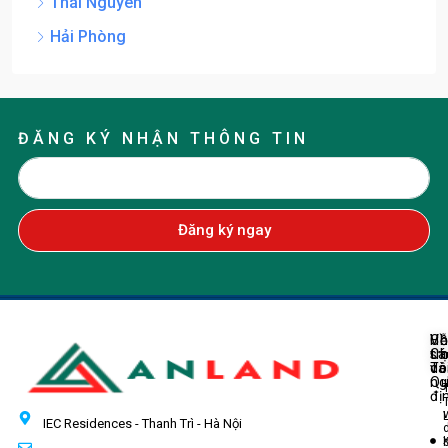
Thái Nguyên
Hải Phòng
ĐĂNG KÝ NHẬN THÔNG TIN
Đăng ký ngay
Về
H
Ch
Ch
tr
sá
Tô
do
và
ng
Q
đị
IEC Residences - Thanh Trì - Hà Nội