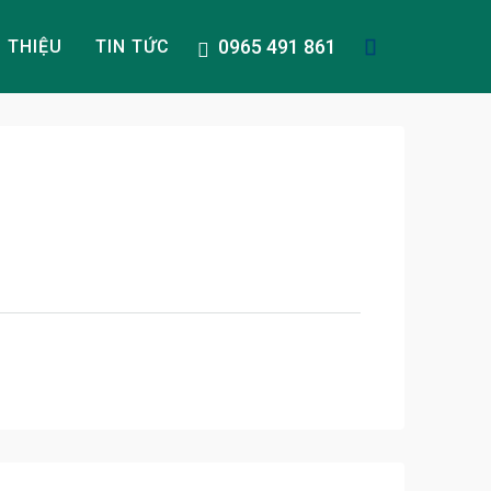
0965 491 861
I THIỆU
TIN TỨC