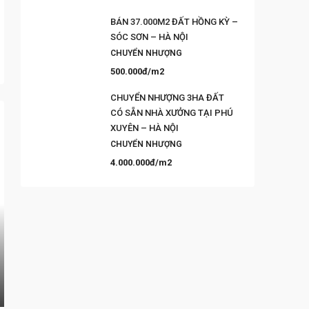
BÁN 37.000M2 ĐẤT HỒNG KỲ –
SÓC SƠN – HÀ NỘI
CHUYỂN NHƯỢNG
500.000đ/m2
CHUYỂN NHƯỢNG 3HA ĐẤT
CÓ SẴN NHÀ XƯỞNG TẠI PHÚ
XUYÊN – HÀ NỘI
CHUYỂN NHƯỢNG
4.000.000đ/m2