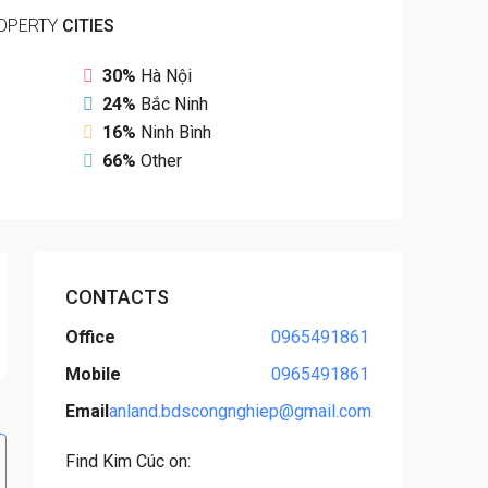
OPERTY
CITIES
30%
Hà Nội
24%
Bắc Ninh
16%
Ninh Bình
66%
Other
CONTACTS
Office
0965491861
Mobile
0965491861
Email
anland.bdscongnghiep@gmail.com
Find Kim Cúc on: