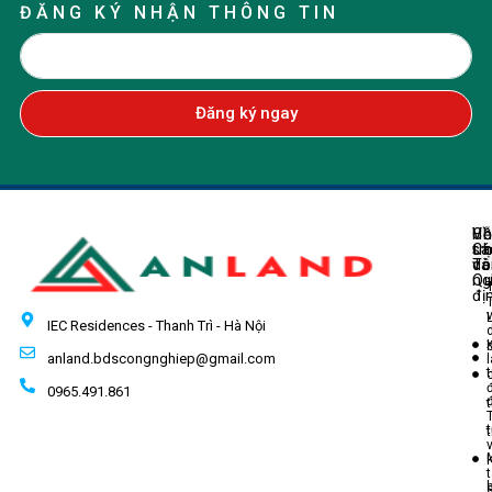
ĐĂNG KÝ NHẬN THÔNG TIN
Đăng ký ngay
Về
H
Ch
Ch
tr
sá
Tô
do
và
ng
Q
đị
IEC Residences - Thanh Trì - Hà Nội
anland.bdscongnghiep@gmail.com
t
0965.491.861
t
t