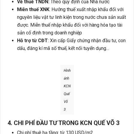
Về thuế TNDN:
Theo quy định của Nhà nước
Miễn thuế XNK
: Hưởng thuế xuất nhập khẩu đối với
nguyên liệu vật tư linh kiện trong nước chưa sản xuất
được. Miễn thuế nhập khẩu đối với hàng hóa tạo tài
sản cố định trong doanh nghiệp
Hỗ trợ từ CĐT
: Xin cấp Giấy chứng nhận đầu tư, con
dấu, đăng kí mã số thuế, kết nối tuyển dụng…
Hình
ảnh
KCN
Quế
Võ
3
4. CHI PHÍ ĐẦU TƯ TRONG
KCN
QUẾ VÕ
3
Chi phí thuê hạ tầng: từ 130 USD/m2