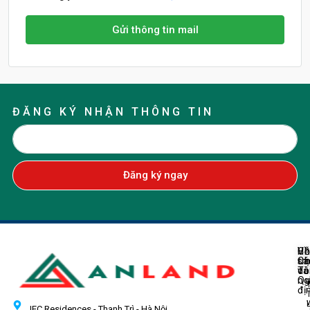
Gửi thông tin mail
ĐĂNG KÝ NHẬN THÔNG TIN
Đăng ký ngay
Về
H
Ch
Ch
tr
sá
Tô
do
và
ng
Q
đị
IEC Residences - Thanh Trì - Hà Nội