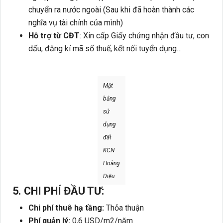
chuyển ra nước ngoài (Sau khi đã hoàn thành các
nghĩa vụ tài chính của mình)
Hỗ trợ từ CĐT
: Xin cấp Giấy chứng nhận đầu tư, con
dấu, đăng kí mã số thuế, kết nối tuyển dụng…
Mặt
bằng
sử
dụng
đất
KCN
Hoàng
Diệu
5. CHI PHÍ ĐẦU TƯ:
Chi phí thuê hạ tầng:
Thỏa thuận
Phí quản lý:
0,6 USD/m2/năm