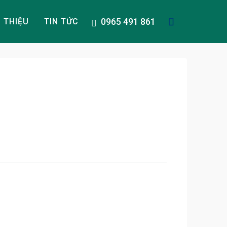
0965 491 861
I THIỆU
TIN TỨC