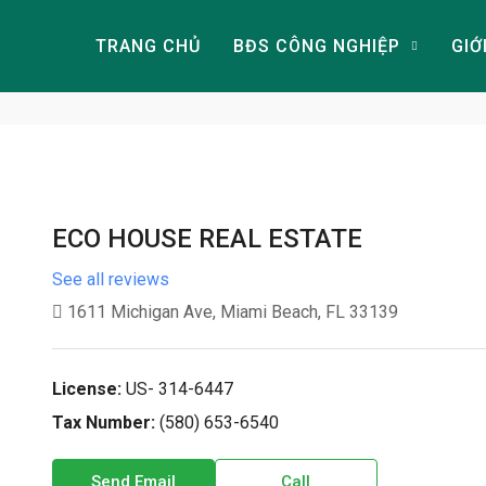
TRANG CHỦ
BĐS CÔNG NGHIỆP
GIỚ
ECO HOUSE REAL ESTATE
See all reviews
1611 Michigan Ave, Miami Beach, FL 33139
License:
US- 314-6447
Tax Number:
(580) 653-6540
Send Email
Call