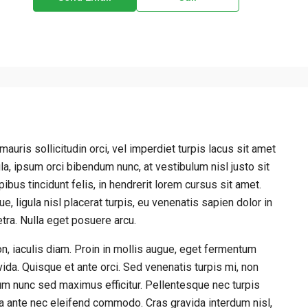
mauris sollicitudin orci, vel imperdiet turpis lacus sit amet
la, ipsum orci bibendum nunc, at vestibulum nisl justo sit
bus tincidunt felis, in hendrerit lorem cursus sit amet.
 ligula nisl placerat turpis, eu venenatis sapien dolor in
etra. Nulla eget posuere arcu.
n, iaculis diam. Proin in mollis augue, eget fermentum
a. Quisque et ante orci. Sed venenatis turpis mi, non
m nunc sed maximus efficitur. Pellentesque nec turpis
vida ante nec eleifend commodo. Cras gravida interdum nisl,