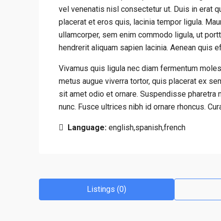
vel venenatis nisl consectetur ut. Duis in erat 
placerat et eros quis, lacinia tempor ligula. Mau
ullamcorper, sem enim commodo ligula, ut portti
hendrerit aliquam sapien lacinia. Aenean quis eff
Vivamus quis ligula nec diam fermentum molesti
metus augue viverra tortor, quis placerat ex s
sit amet odio et ornare. Suspendisse pharetra
nunc. Fusce ultrices nibh id ornare rhoncus. Cur
Language:
english,spanish,french
Listings (0)